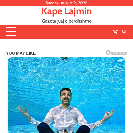
Skip
Sunday, August 9, 2026
Kape Lajmin
to
content
Gazeta juaj e përditshme