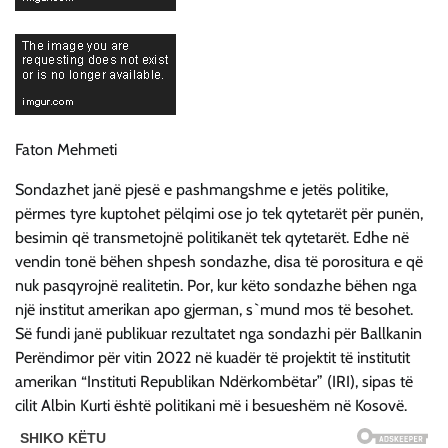
Faton Mehmeti
Sondazhet janë pjesë e pashmangshme e jetës politike,
përmes tyre kuptohet pëlqimi ose jo tek qytetarët për punën,
besimin që transmetojnë politikanët tek qytetarët. Edhe në
vendin tonë bëhen shpesh sondazhe, disa të porositura e që
nuk pasqyrojnë realitetin. Por, kur këto sondazhe bëhen nga
një institut amerikan apo gjerman, s`mund mos të besohet.
Së fundi janë publikuar rezultatet nga sondazhi për Ballkanin
Perëndimor për vitin 2022 në kuadër të projektit të institutit
amerikan “Instituti Republikan Ndërkombëtar” (IRI), sipas të
cilit Albin Kurti është politikani më i besueshëm në Kosovë.