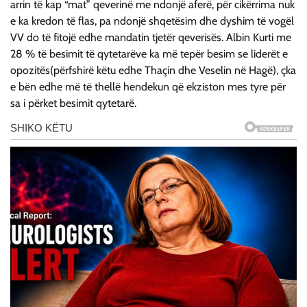
arrin të kap “mat” qeverinë me ndonjë aferë, për cikërrima nuk
e ka kredon të flas, pa ndonjë shqetësim dhe dyshim të vogël
VV do të fitojë edhe mandatin tjetër qeverisës. Albin Kurti me
28 % të besimit të qytetarëve ka më tepër besim se liderët e
opozitës(përfshirë këtu edhe Thaçin dhe Veselin në Hagë), çka
e bën edhe më të thellë hendekun që ekziston mes tyre për
sa i përket besimit qytetarë.