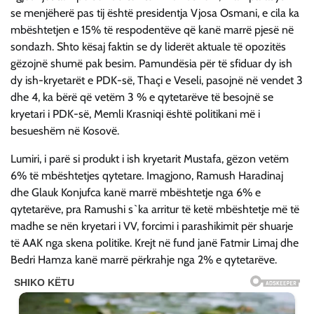
se menjëherë pas tij është presidentja Vjosa Osmani, e cila ka
mbështetjen e 15% të respodentëve që kanë marrë pjesë në
sondazh. Shto kësaj faktin se dy liderët aktuale të opozitës
gëzojnë shumë pak besim. Pamundësia për të sfiduar dy ish
dy ish-kryetarët e PDK-së, Thaçi e Veseli, pasojnë në vendet 3
dhe 4, ka bërë që vetëm 3 % e qytetarëve të besojnë se
kryetari i PDK-së, Memli Krasniqi është politikani më i
besueshëm në Kosovë.
Lumiri, i parë si produkt i ish kryetarit Mustafa, gëzon vetëm
6% të mbështetjes qytetare. Imagjono, Ramush Haradinaj
dhe Glauk Konjufca kanë marrë mbështetje nga 6% e
qytetarëve, pra Ramushi s`ka arritur të ketë mbështetje më të
madhe se nën kryetari i VV, forcimi i parashikimit për shuarje
të AAK nga skena politike. Krejt në fund janë Fatmir Limaj dhe
Bedri Hamza kanë marrë përkrahje nga 2% e qytetarëve.