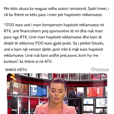
Për këto akuza ka reaguar edhe autori i emisionit, Sadri Imeri, i
cili ka thënë se këto para i merr për hapësirën reklamuese.
“1700 euro unë i marr kompensim hapësirë reklamuese në
RTK, unë financohem prej sponsorëve të mi dhe nuk marr
para nga RTK. Unë marr hapësirë reklamuese dhe kam të
drejtë të reklamoj 1700 euro gjatë javës. Sa i përket faturës,
unë e kam një version tjetër, janë mbi 6 mijë euro hapësirë
reklamuese. Unë nuk kam ardhë prej arave, kom hy me
konkurs”, ka thënë ai në ATV.