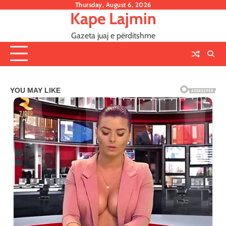
Skip
Thursday, August 6, 2026
Kape Lajmin
to
content
Gazeta juaj e përditshme