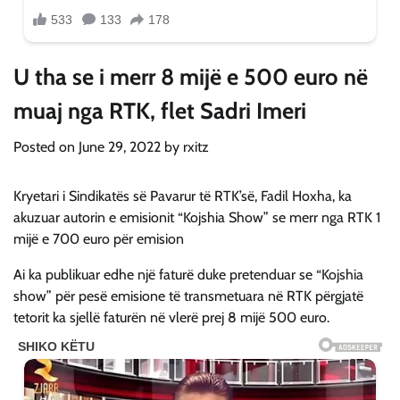
U tha se i merr 8 mijë e 500 euro në
muaj nga RTK, flet Sadri Imeri
Posted on
June 29, 2022
by
rxitz
Kryetari i Sindikatës së Pavarur të RTK’së, Fadil Hoxha, ka
akuzuar autorin e emisionit “Kojshia Show” se merr nga RTK 1
mijë e 700 euro për emision
Ai ka publikuar edhe një faturë duke pretenduar se “Kojshia
show” për pesë emisione të transmetuara në RTK përgjatë
tetorit ka sjellë faturën në vlerë prej 8 mijë 500 euro.