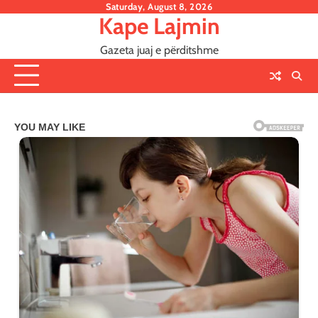
Skip
Saturday, August 8, 2026
Kape Lajmin
to
content
Gazeta juaj e përditshme