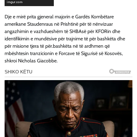
Dje e mirë prita gjeneral majorin e Gardës Kombëtare
amerikane Staudenraus në Prishtinë për të nënvizuar
angazhimin e vazhdueshëm të SHBAsë për KFORin dhe
identifikimin e mundësive për trajnime të për bashkëta dhe
për misione tjera të për.bashkëta në të ardhmen që
mbështesin tranzicionin e Forcave të Sigu.risë së Kosovës,
shkroi Nicholas Giacobbe.