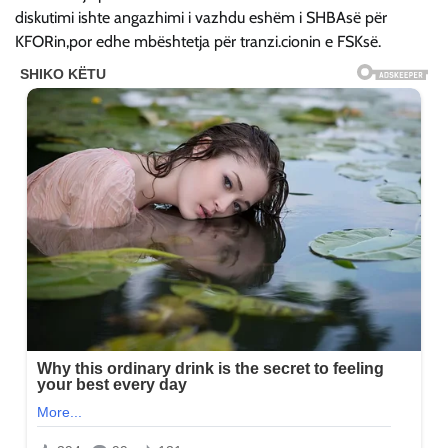
diskutimi ishte angazhimi i vazhdu eshëm i SHBAsë për
KFORin,por edhe mbështetja për tranzi.cionin e FSKsë.