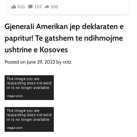
GjeneraIi Amerikan jep dekIaraten e
papritur! Te gatshem te ndihmojme
ushtrine e Kosoves
Posted on
June 29, 2022
by
rxitz