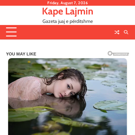
Skip
Friday, August 7, 2026
Kape Lajmin
to
content
Gazeta juaj e përditshme