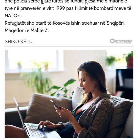
dhe policia serbe gjatë luftës së fundit, pjesa më e madhe e
tyre në pranverën e vitit 1999 pas fillimit të bombardimeve të
NATO-s.
Refugjatët shqiptarë të Kosovës ishin strehuar në Shqipëri,
Maqedoni e Mal të Zi.