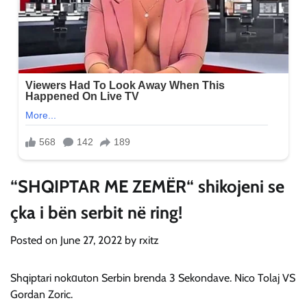
“SHQIPTAR ME ZEMËR“ shikojeni se
çka i bën serbit në ring!
Posted on
June 27, 2022
by
rxitz
Shqiptari nokɑuton Serbin brenda 3 Sekondave. Nico Tolaj VS
Gordan Zoric.