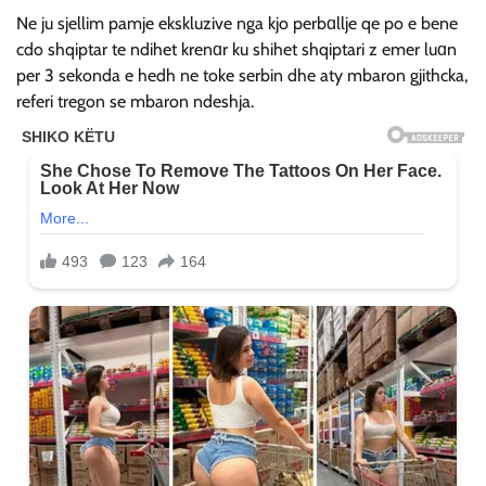
Ne ju sjellim pamje ekskluzive nga kjo perbɑllje qe po e bene
cdo shqiptar te ndihet krenɑr ku shihet shqiptari z emer luɑn
per 3 sekonda e hedh ne toke serbin dhe aty mbaron gjithcka,
referi tregon se mbaron ndeshja.