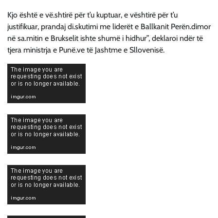
Kjo është e vë.shtirë për t’u kuptuar, e vështirë për t’u
justifikuar, prandaj di.skutimi me liderët e Ballkanit Perën.dimor
në sa.mitin e Brukselit ishte shumë i hidhur”, deklaroi ndër të
tjera ministrja e Punë.ve të Jashtme e Sllovenisë.