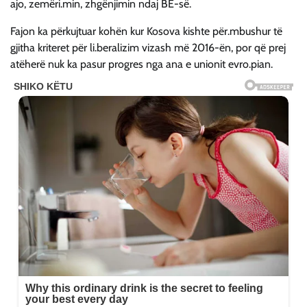
ajo, zemëri.min, zhgënjimin ndaj BE-së.
Fajon ka përkujtuar kohën kur Kosova kishte për.mbushur të
gjitha kriteret për li.beralizim vizash më 2016-ën, por që prej
atëherë nuk ka pasur progres nga ana e unionit evro.pian.