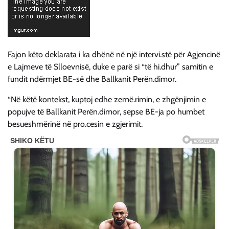
Fajon këto deklarata i ka dhënë në një intervi.stë për Agjencinë
e Lajmeve të Slloevnisë, duke e parë si “të hi.dhur” samitin e
fundit ndërmjet BE-së dhe Ballkanit Perën.dimor.
“Në këtë kontekst, kuptoj edhe zemë.rimin, e zhgënjimin e
popujve të Ballkanit Perën.dimor, sepse BE-ja po humbet
besueshmërinë në pro.cesin e zgjerimit.