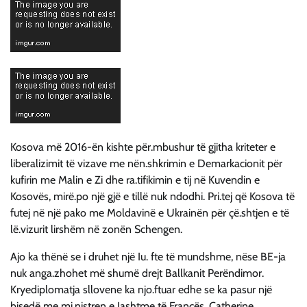
Kosova më 2016-ën kishte për.mbushur të gjitha kriteter e
liberalizimit të vizave me nën.shkrimin e Demarkacionit për
kufirin me Malin e Zi dhe ra.tifikimin e tij në Kuvendin e
Kosovës, mirë.po një gjë e tillë nuk ndodhi. Pri.tej që Kosova të
futej në një pako me Moldavinë e Ukrainën për çë.shtjen e të
lë.vizurit lirshëm në zonën Schengen.
Ajo ka thënë se i druhet një Iu. fte të mundshme, nëse BE-ja
nuk anga.zhohet më shumë drejt Ballkanit Perëndimor.
Kryediplomatja sllovene ka njo.ftuar edhe se ka pasur një
bisedë me mi.nistren e Jashtme të Francës, Catherine