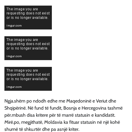
Ngja.shëm po ndodh edhe me Maqedoninë e Veriut dhe
Shqipërinë. Në fund të fundit, Bosnja e Hercegovina tashmë
për.mbush disa kritere për të marrë statusin e kandidatit.
Mirë.po, megjithatë, Moldavia ka fituar statusin në një kohë
shumë të shku.rtër dhe pa asnjë kriter.