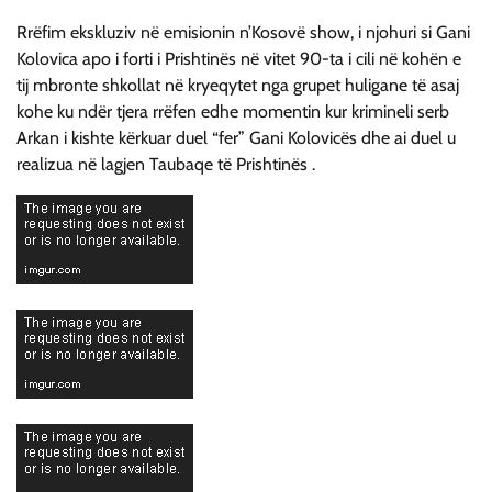
Rrëfim ekskluziv në emisionin n’Kosovë show, i njohuri si Gani
Kolovica apo i forti i Prishtinës në vitet 90-ta i cili në kohën e
tij mbronte shkollat në kryeqytet nga grupet huligane të asaj
kohe ku ndër tjera rrëfen edhe momentin kur krimineli serb
Arkan i kishte kërkuar duel “fer” Gani Kolovicës dhe ai duel u
realizua në lagjen Taubaqe të Prishtinës .