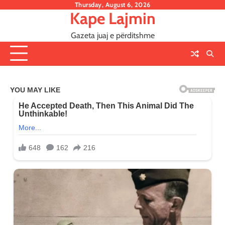
Skip
Thursday, August 6, 2026
Kape Lajmin
to
content
Gazeta juaj e përditshme