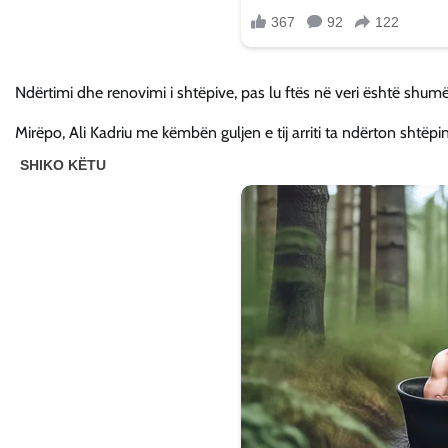
Ndërtimi dhe renovimi i shtëpive, pas lu ftës në veri është shumë 
Mirëpo, Ali Kadriu me këmbën guljen e tij arriti ta ndërton shtëpin