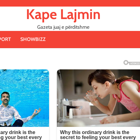
Kape Lajmin
Gazeta juaj e përditshme
PORT
SHOWBIZZ