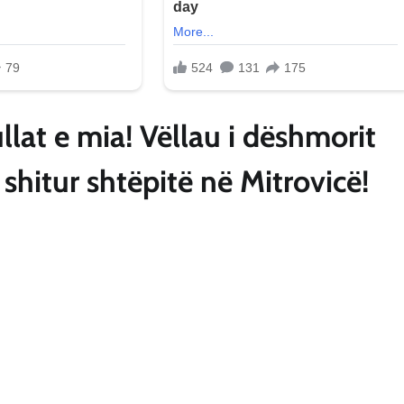
llat e mia! Vëllau i dëshmorit
 shitur shtëpitë në Mitrovicë!