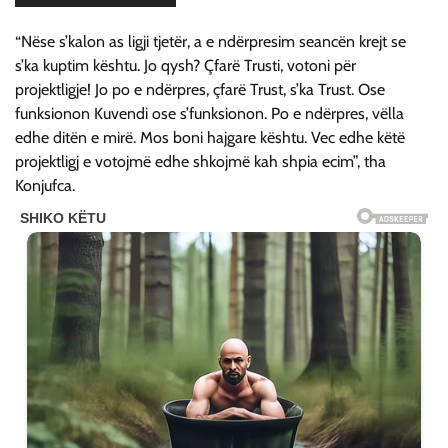
“Nëse s’kalon as ligji tjetër, a e ndërpresim seancën krejt se
s’ka kuptim kështu. Jo qysh? Çfarë Trusti, votoni për
projektligje! Jo po e ndërpres, çfarë Trust, s’ka Trust. Ose
funksionon Kuvendi ose s’funksionon. Po e ndërpres, vëlla
edhe ditën e mirë. Mos boni hajgare kështu. Vec edhe këtë
projektligj e votojmë edhe shkojmë kah shpia ecim”, tha
Konjufca.