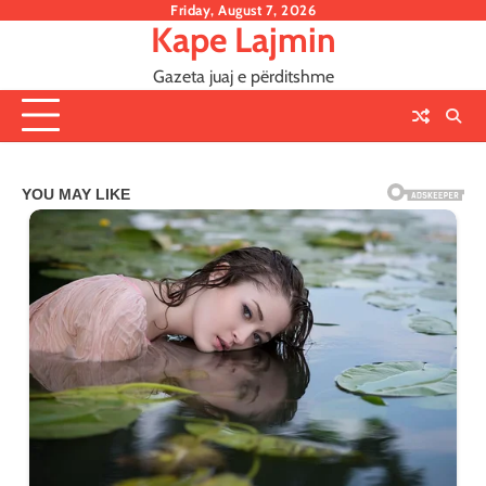
Skip
Friday, August 7, 2026
Kape Lajmin
to
content
Gazeta juaj e përditshme