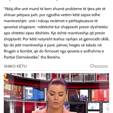
“Ndaj dhe unë mund të kem shumë probleme të tjera për të
shtruar përpara jush, por zgjodha vetëm këtë sepse edhe
marrëveshjet- unë i ndoqa recitimet e përfaqësuesve të
qeverisë shqiptare- ndërkohë kur shqiptarët presin dyshtetësi
apo shtetësi sipas dëshirës. Kjo është marrëveshja që presin
shqiptarët. Por këtë natyrisht krahas njohjes së gjenocidit ciklik,
kjo do jetë marrëveshja e parë, përveç heqjes së taksës në
Rrugën e Kombit, që do firmoset nga qeveria e ardhshme e
Partisë Demokratike,” tha Berisha.