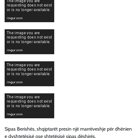
Sipas Berishës, shqiptarët presin një marrëveshje për dhënien
e dyshtetësisë ose shtetësisë sipas dëshirës.