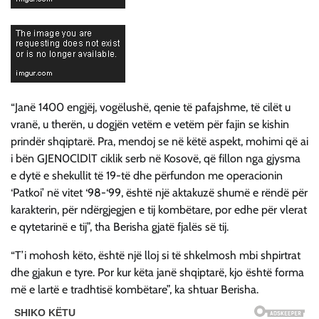
“Janë 1400 engjëj, vogëlushë, qenie të pafajshme, të cilët u
vranë, u therën, u dogjën vetëm e vetëm për fajin se kishin
prindër shqiptarë. Pra, mendoj se në këtë aspekt, mohimi që ai
i bën GJEN0ClDlT ciklik serb në Kosovë, që fillon nga gjysma
e dytë e shekullit të 19-të dhe përfundon me operacionin
‘Patkoi’ në vitet ‘98-‘99, është një aktakuzë shumë e rëndë për
karakterin, për ndërgjegjen e tij kombëtare, por edhe për vlerat
e qytetarinë e tij”, tha Berisha gjatë fjalës së tij.
“T’i mohosh këto, është një lloj si të shkelmosh mbi shpirtrat
dhe gjakun e tyre. Por kur këta janë shqiptarë, kjo është forma
më e lartë e tradhtisë kombëtare”, ka shtuar Berisha.