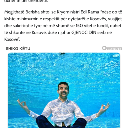
duhet të përshëndetur.
Megjithatë Berisha shtoi se Kryeministri Edi Rama “nëse do të
kishte minimumin e respektit për qytetarët e Kosovës, vuajtjet
dhe sakrificat e tyre në më shumë se 150 vitet e fundit, duhet
të shkonte në Kosovë, duke njohur GJEN0ClDlN serb në
Kosovë”.