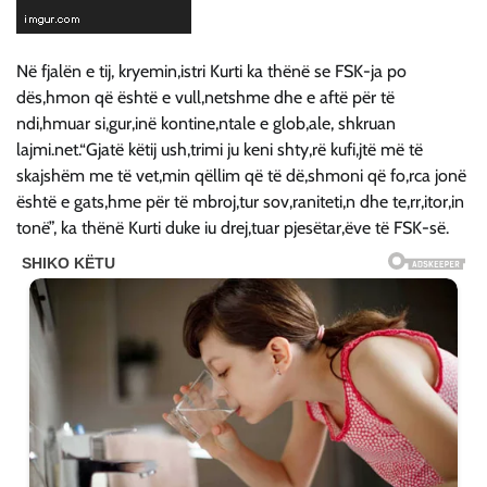
Në fjalën e tij, kryemin,istri Kurti ka thënë se FSK-ja po
dës,hmon që është e vull,netshme dhe e aftë për të
ndi,hmuar si,gur,inë kontine,ntale e glob,ale, shkruan
lajmi.net.“Gjatë këtij ush,trimi ju keni shty,rë kufi,jtë më të
skajshëm me të vet,min qëllim që të dë,shmoni që fo,rca jonë
është e gats,hme për të mbroj,tur sov,raniteti,n dhe te,rr,itor,in
tonë”, ka thënë Kurti duke iu drej,tuar pjesëtar,ëve të FSK-së.