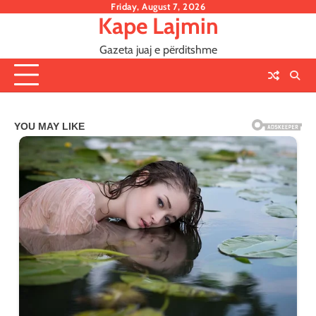
Skip
Friday, August 7, 2026
Kape Lajmin
to
content
Gazeta juaj e përditshme