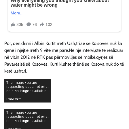
Por, qën,drimi i Albin Kurtit rreth Ush,tri,së së Ko,sovës nuk ka
qenë i njëjt,ë rreth 9 vite më parë.Në një intervi,stë të realizuar
në vit,in 2012 në RTK pas përmbylljes së mbikë,qyrjes së
Pavarësisë së Kosovës, Kurti ki,shte thënë se Kosova nuk do të
ketë u,sht,ri.