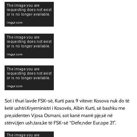
Sot i thuri lavde FSK-së, Kurti para 9 viteve: Kosova nuk do të
ketë ushtri.Kryeministri i Kosovës, Albin Kurti, së bashku me
pre,sidenten Vjosa Osmani, sot kanë marrë pje,së në
stërvi,tjen ush,tara,ke të FSK-së “Defe,nder Eur,ope 21”.