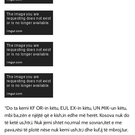
“Do ta kemi KF OR-in këtu, EUL EX-in këtu, UN MIK-un këtu,
mbi ba,zën e njëjtë që e kish,in edhe më herët. Kosova nuk do
të ketë us,htr,i. Nuk jemi shtet no,rmal me sovran,itet e me
pava,rësi të plotë nëse nuk kemi ush,tr,i dhe kuf,ij të mbroj,tur.