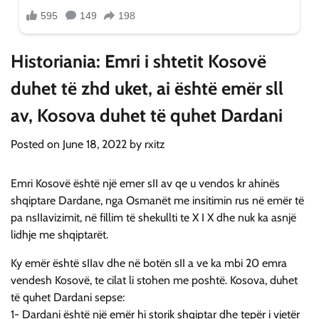
Historiania: Emri i shtetit Kosovë
duhet të zhd uket, ai është emër sll
av, Kosova duhet të quhet Dardani
Posted on
June 18, 2022
by
rxitz
Emri Kosovë është një emer sII av qe u vendos kr ahinës
shqiptare Dardane, nga Osmanët me insitimin rus në emër të
pa nsIIavizimit, në fillim të shekullti te X I X dhe nuk ka asnjë
lidhje me shqiptarët.
Ky emër është sIIav dhe në botën sII a ve ka mbi 20 emra
vendesh Kosovë, te cilat li stohen me poshtë. Kosova, duhet
të quhet Dardani sepse:
1- Dardani është një emër hi storik shqiptar dhe tepër i vjetër