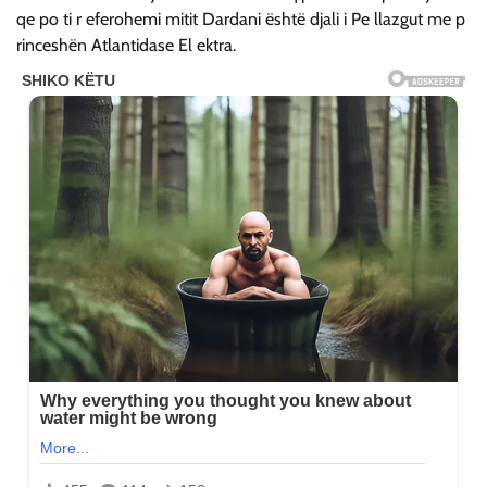
qe po ti r eferohemi mitit Dardani është djali i Pe llazgut me p
rinceshën Atlantidase El ektra.