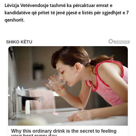
Lëvizja Vetëvendosje tashmë ka përcaktuar emrat e
kandidatëve që pritet të jenë pjesë e listës për zgjedhjet e 7
qershorit.