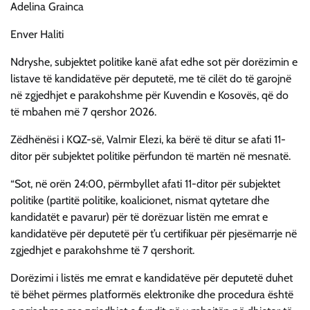
Adelina Grainca
Enver Haliti
Ndryshe, subjektet politike kanë afat edhe sot për dorëzimin e
listave të kandidatëve për deputetë, me të cilët do të garojnë
në zgjedhjet e parakohshme për Kuvendin e Kosovës, që do
të mbahen më 7 qershor 2026.
Zëdhënësi i KQZ-së, Valmir Elezi, ka bërë të ditur se afati 11-
ditor për subjektet politike përfundon të martën në mesnatë.
“Sot, në orën 24:00, përmbyllet afati 11-ditor për subjektet
politike (partitë politike, koalicionet, nismat qytetare dhe
kandidatët e pavarur) për të dorëzuar listën me emrat e
kandidatëve për deputetë për t’u certifikuar për pjesëmarrje në
zgjedhjet e parakohshme të 7 qershorit.
Dorëzimi i listës me emrat e kandidatëve për deputetë duhet
të bëhet përmes platformës elektronike dhe procedura është