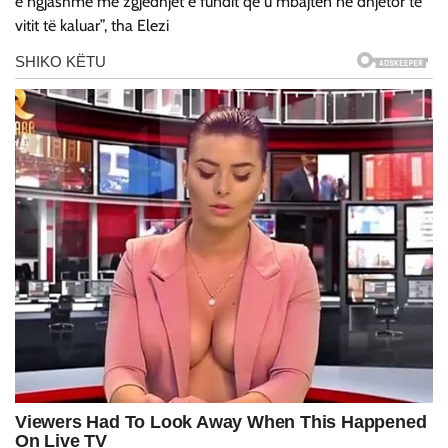
e ngjashme me zgjedhjet e fundit që u mbajtën në dhjetor të
vitit të kaluar”, tha Elezi