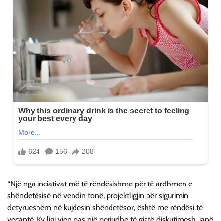
“Një nga inciativat më të rëndësishme për të ardhmen e
shëndetësisë në vendin tonë, projektligjin për sigurimin
detyrueshëm në kujdesin shëndetësor, është me rëndësi të
veçantë. Ky ligj vjen pas një periudhe të gjatë diskutimesh, janë