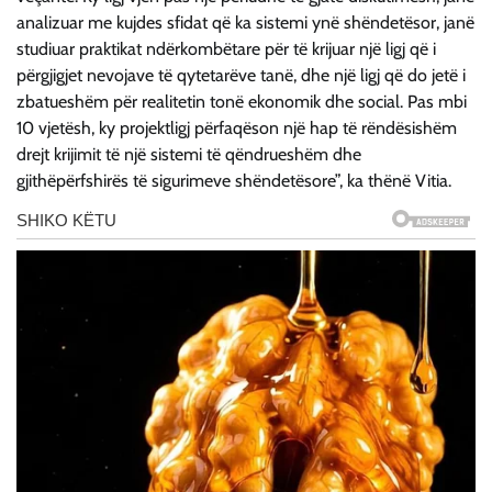
analizuar me kujdes sfidat që ka sistemi ynë shëndetësor, janë
studiuar praktikat ndërkombëtare për të krijuar një ligj që i
përgjigjet nevojave të qytetarëve tanë, dhe një ligj që do jetë i
zbatueshëm për realitetin tonë ekonomik dhe social. Pas mbi
10 vjetësh, ky projektligj përfaqëson një hap të rëndësishëm
drejt krijimit të një sistemi të qëndrueshëm dhe
gjithëpërfshirës të sigurimeve shëndetësore”, ka thënë Vitia.