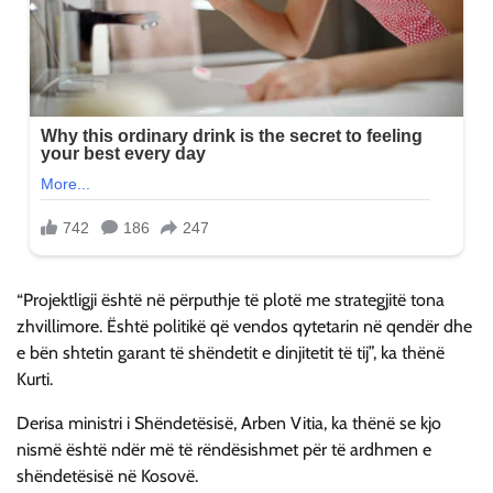
“Projektligji është në përputhje të plotë me strategjitë tona
zhvillimore. Është politikë që vendos qytetarin në qendër dhe
e bën shtetin garant të shëndetit e dinjitetit të tij”, ka thënë
Kurti.
Derisa ministri i Shëndetësisë, Arben Vitia, ka thënë se kjo
nismë është ndër më të rëndësishmet për të ardhmen e
shëndetësisë në Kosovë.