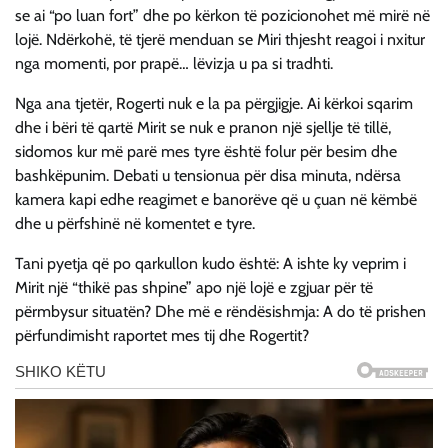
se ai “po luan fort” dhe po kërkon të pozicionohet më mirë në
lojë. Ndërkohë, të tjerë menduan se Miri thjesht reagoi i nxitur
nga momenti, por prapë… lëvizja u pa si tradhti.
Nga ana tjetër, Rogerti nuk e la pa përgjigje. Ai kërkoi sqarim
dhe i bëri të qartë Mirit se nuk e pranon një sjellje të tillë,
sidomos kur më parë mes tyre është folur për besim dhe
bashkëpunim. Debati u tensionua për disa minuta, ndërsa
kamera kapi edhe reagimet e banorëve që u çuan në këmbë
dhe u përfshinë në komentet e tyre.
Tani pyetja që po qarkullon kudo është: A ishte ky veprim i
Mirit një “thikë pas shpine” apo një lojë e zgjuar për të
përmbysur situatën? Dhe më e rëndësishmja: A do të prishen
përfundimisht raportet mes tij dhe Rogertit?