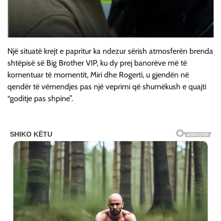
Një situatë krejt e papritur ka ndezur sërish atmosferën brenda
shtëpisë së Big Brother VIP, ku dy prej banorëve më të
komentuar të momentit, Miri dhe Rogerti, u gjendën në
qendër të vëmendjes pas një veprimi që shumëkush e quajti
“goditje pas shpine”.