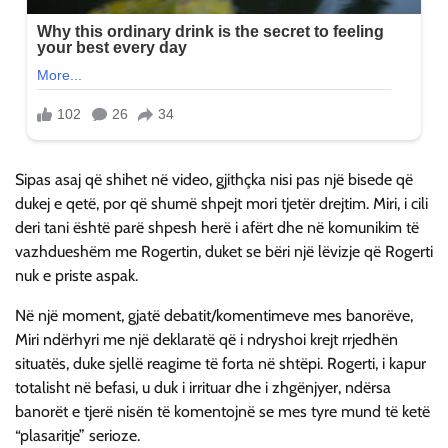
Sipas asaj që shihet në video, gjithçka nisi pas një bisede që
dukej e qetë, por që shumë shpejt mori tjetër drejtim. Miri, i cili
deri tani është parë shpesh herë i afërt dhe në komunikim të
vazhdueshëm me Rogertin, duket se bëri një lëvizje që Rogerti
nuk e priste aspak.
Në një moment, gjatë debatit/komentimeve mes banorëve,
Miri ndërhyri me një deklaratë që i ndryshoi krejt rrjedhën
situatës, duke sjellë reagime të forta në shtëpi. Rogerti, i kapur
totalisht në befasi, u duk i irrituar dhe i zhgënjyer, ndërsa
banorët e tjerë nisën të komentojnë se mes tyre mund të ketë
“plasaritje” serioze.