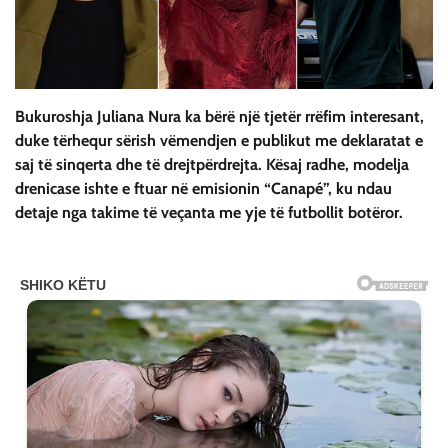
Bukuroshja Juliana Nura ka bërë një tjetër rrëfim interesant,
duke tërhequr sërish vëmendjen e publikut me deklaratat e
saj të sinqerta dhe të drejtpërdrejta. Kësaj radhe, modelja
drenicase ishte e ftuar në emisionin “Canapé”, ku ndau
detaje nga takime të veçanta me yje të futbollit botëror.