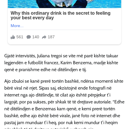
Gjatë intervistës, Juliana tregoi se vite më parë kishte takuar
legjendën e futbollit francez, Karim Benzema, madje kishte
qenë e pranishme edhe në ditëlindjen e tij.
Ajo zbuloi se kanë prerë tortën bashkë, ndërsa momenti ishte
bërë viral në rrjet. Sipas saj, ekzistojnë ende fotografi në
internet nga ajo ditëlindje, të cilat ajo është përpjekur t’i
largojë, por pa sukses, për shkak të të drejtave autoriale. “Edhe
në ditëlindjen e Benzemas kam qenë, e kemi prerë tortën
bashkë, edhe ajo është bërë virale, janë foto në internet dhe
pastaj jam munduar t’i heq, por nuk kemi mundur t’i heqim