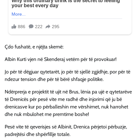
Çdo fushatë, e njëjta skemë:
Albin Kurti vjen në Skenderaj vetëm për të provokuar!
Jo për të dëgjuar qytetarët, jo për të sjellë zgjidhje, por për të
ndezur tension dhe për të bërë shfaqje politike.
Ndërprerja e projektit të ujit në Brus, lënia pa ujë e qytetarëve
të Drenicës për pesë vite me radhë dhe injorimi që ju bë
drenicasve kur po përballeshin me vërshimet, nuk harrohet
dhe nuk mbulohet me premtime boshe!
Pesë vite të qeverisjes së Albinit, Drenica përjetoi përbuzje,
padrejtësi dhe shpërfillje totale.