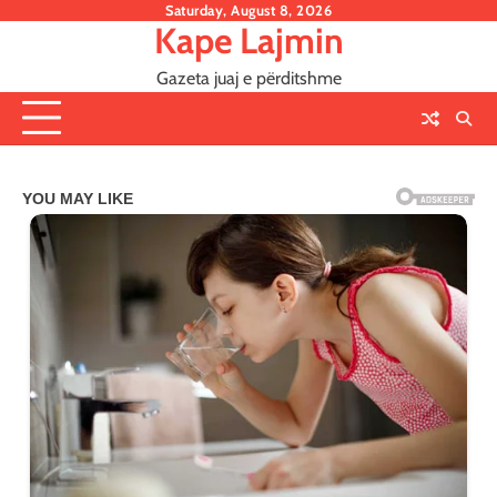
Skip
Saturday, August 8, 2026
Kape Lajmin
to
content
Gazeta juaj e përditshme