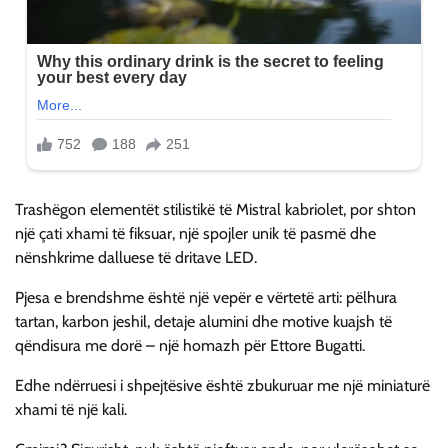
Trashëgon elementët stilistikë të Mistral kabriolet, por shton
një çati xhami të fiksuar, një spojler unik të pasmë dhe
nënshkrime dalluese të dritave LED.
Pjesa e brendshme është një vepër e vërtetë arti: pëlhura
tartan, karbon jeshil, detaje alumini dhe motive kuajsh të
qëndisura me dorë – një homazh për Ettore Bugatti.
Edhe ndërruesi i shpejtësive është zbukuruar me një miniaturë
xhami të një kali.