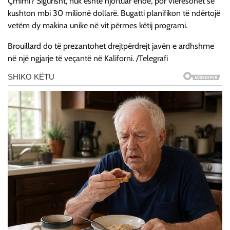
Çmimi? Sigurisht, nuk është njoftuar ende, por vlerësohet se
kushton mbi 30 milionë dollarë. Bugatti planifikon të ndërtojë
vetëm dy makina unike në vit përmes këtij programi.
Brouillard do të prezantohet drejtpërdrejt javën e ardhshme
në një ngjarje të veçantë në Kaliforni. /Telegrafi