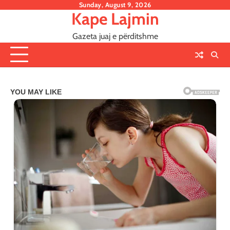
Skip
Sunday, August 9, 2026
Kape Lajmin
to
content
Gazeta juaj e përditshme