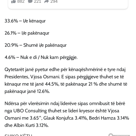
33.6% – I/e kënaqur
26.1% – I/e pakënaqur
20.9% – Shumë i/e pakënaqur
4.6% – Nuk e di / Nuk kam përgjigje.
Qytetarët janë pyetur edhe për kënaqëshmërinë e tyre ndaj
Presidentes, Vjosa Osmani. E sipas përgjigjeve thuhet se të
kënaqur me të janë 44.5%, të pakënaqur 21 % dhe shumë të
pakënaqur janë 12.6%.
Ndërsa për vlerësimin ndaj liderëve sipas omnibusit të bërë
nga UBO Consulting thuhet se lideri kryesor është Vjosa
Osmani me 3.65^, Glauk Konjufca 3.41%, Bedri Hamza 3.14%
dhe Albin Kurti 3.12%.