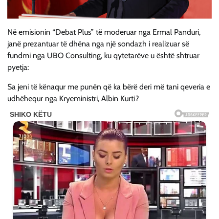
Në emisionin “Debat Plus” të moderuar nga Ermal Panduri,
janë prezantuar të dhëna nga një sondazh i realizuar së
fundmi nga UBO Consulting, ku qytetarëve u është shtruar
pyetja:
Sa jeni të kënaqur me punën që ka bërë deri më tani qeveria e
udhëhequr nga Kryeministri, Albin Kurti?