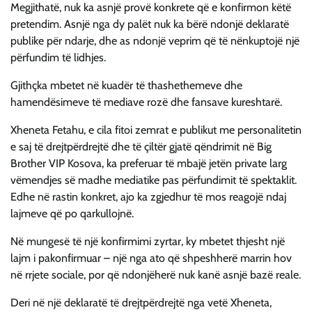
Megjithatë, nuk ka asnjë provë konkrete që e konfirmon këtë
pretendim. Asnjë nga dy palët nuk ka bërë ndonjë deklaratë
publike për ndarje, dhe as ndonjë veprim që të nënkuptojë një
përfundim të lidhjes.
Gjithçka mbetet në kuadër të thashethemeve dhe
hamendësimeve të mediave rozë dhe fansave kureshtarë.
Xheneta Fetahu, e cila fitoi zemrat e publikut me personalitetin
e saj të drejtpërdrejtë dhe të çiltër gjatë qëndrimit në Big
Brother VIP Kosova, ka preferuar të mbajë jetën private larg
vëmendjes së madhe mediatike pas përfundimit të spektaklit.
Edhe në rastin konkret, ajo ka zgjedhur të mos reagojë ndaj
lajmeve që po qarkullojnë.
Në mungesë të një konfirmimi zyrtar, ky mbetet thjesht një
lajm i pakonfirmuar – një nga ato që shpeshherë marrin hov
në rrjete sociale, por që ndonjëherë nuk kanë asnjë bazë reale.
Deri në një deklaratë të drejtpërdrejtë nga vetë Xheneta,