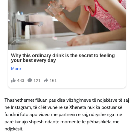
Thashethemet filluan pas disa vëzhgimeve të ndjekësve të saj
në Instagram, të cilët vunë re se Xheneta nuk ka postuar së
fundmi foto apo video me partnerin e saj, ndryshe nga më
parë kur ajo shpesh ndante momente të përbashkëta me
ndjekësit.