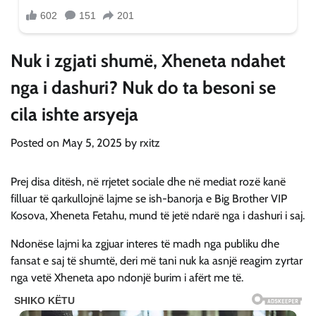
Nuk i zgjati shumë, Xheneta ndahet
nga i dashuri? Nuk do ta besoni se
cila ishte arsyeja
Posted on
May 5, 2025
by
rxitz
Prej disa ditësh, në rrjetet sociale dhe në mediat rozë kanë
filluar të qarkullojnë lajme se ish-banorja e Big Brother VIP
Kosova, Xheneta Fetahu, mund të jetë ndarë nga i dashuri i saj.
Ndonëse lajmi ka zgjuar interes të madh nga publiku dhe
fansat e saj të shumtë, deri më tani nuk ka asnjë reagim zyrtar
nga vetë Xheneta apo ndonjë burim i afërt me të.