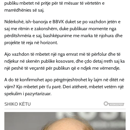
publiku mbetet në pritje për të mësuar të vërtetën e
marrëdhënies së saj.
Ndërkohë, ish-banorja e BBVK duket se po vazhdon jetën e
saj me ritmin e zakonshëm, duke publikuar momente nga
përditshmëria e saj, bashkëpunime me marka të njohura dhe
projekte të reja në horizont.
Ajo vazhdon të mbetet një nga emrat më të përfolur dhe të
ndjekur në skenën publike kosovare, dhe çdo detaj rreth saj ka
një peshë të veçantë për publikun që e ndjek me vëmendje.
A do të konfirmohet apo përgënjeshtrohet ky lajm në ditët në
vijim? Kjo mbetet për t’u parë. Deri atëherë, mbetet vetëm një
spekulim i pazyrtarizuar.