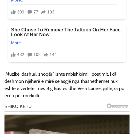
‘Muzikë, dashuri, shoqëri’ ishte mbishkrimi i postimit, i cili
dëshmon njëherë e mirë se asgjë nga thashethemet nuk
është e vërtetë, mes Big Bastës dhe Vesa Lumës gjithçka po
ecën për mrekulli.