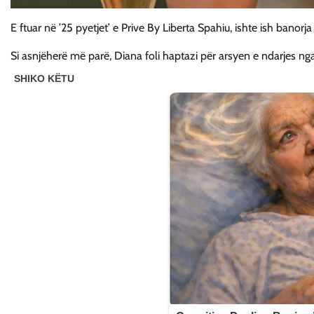
E ftuar në ’25 pyetjet’ e Prive By Liberta Spahiu, ishte ish banorja
Si asnjëherë më parë, Diana foli haptazi për arsyen e ndarjes nga