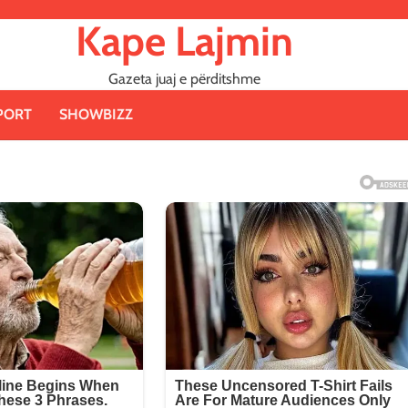
Kape Lajmin
Gazeta juaj e përditshme
PORT
SHOWBIZZ