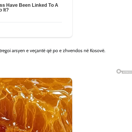
 tregoi arsyen e veçantë që po e zhvendos në Kosovë.