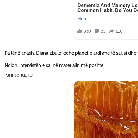
Pa lënë anash, Diana zbuloi edhe planet e ardhme të saj, si dhe
Ndiqni intervistën e saj në materialin më poshtë!