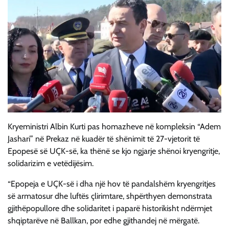
Kryeministri Albin Kurti pas homazheve në kompleksin “Adem
Jashari” në Prekaz në kuadër të shënimit të 27-vjetorit të
Epopesë së UÇK-së, ka thënë se kjo ngjarje shënoi kryengritje,
solidarizim e vetëdijësim.
“Epopeja e UÇK-së i dha një hov të pandalshëm kryengritjes
së armatosur dhe luftës çlirimtare, shpërthyen demonstrata
gjithëpopullore dhe solidaritet i paparë historikisht ndërmjet
shqiptarëve në Ballkan, por edhe gjithandej në mërgatë.