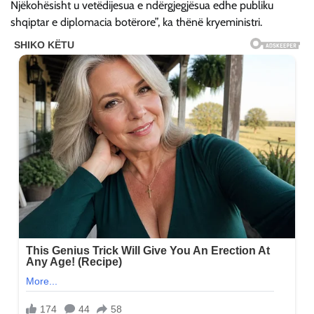
Njëkohësisht u vetëdijesua e ndërgjegjësua edhe publiku
shqiptar e diplomacia botërore”, ka thënë kryeministri.