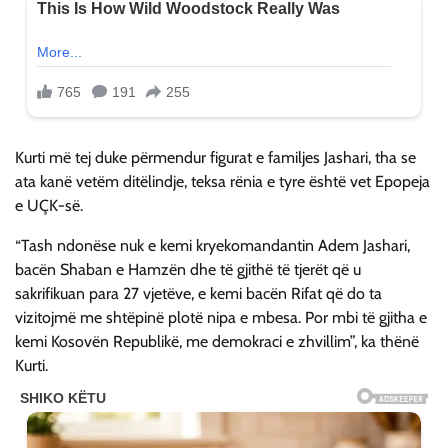
Kurti më tej duke përmendur figurat e familjes Jashari, tha se
ata kanë vetëm ditëlindje, teksa rënia e tyre është vet Epopeja
e UÇK-së.
“Tash ndonëse nuk e kemi kryekomandantin Adem Jashari,
bacën Shaban e Hamzën dhe të gjithë të tjerët që u
sakrifikuan para 27 vjetëve, e kemi bacën Rifat që do ta
vizitojmë me shtëpinë plotë nipa e mbesa. Por mbi të gjitha e
kemi Kosovën Republikë, me demokraci e zhvillim”, ka thënë
Kurti.