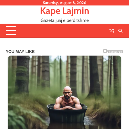
Skip
Saturday, August 8, 2026
Kape Lajmin
to
content
Gazeta juaj e përditshme