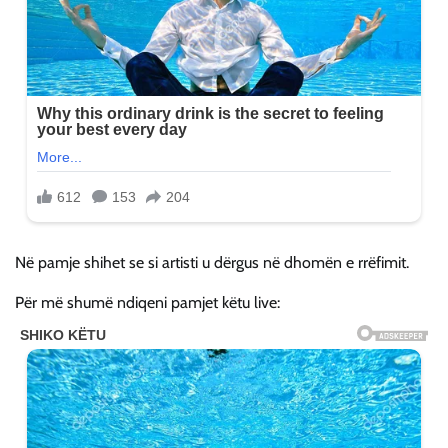
Në pamje shihet se si artisti u dërgus në dhomën e rrëfimit.
Për më shumë ndiqeni pamjet këtu live: