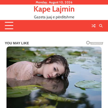
Skip
Monday, August 10, 2026
Kape Lajmin
to
content
Gazeta juaj e përditshme