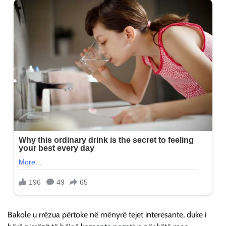
Bakole u rrëzua përtoke në mënyrë tejet interesante, duke i