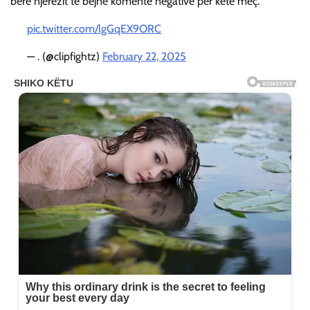
bërë njerëzit të bëjnë komente negative për këtë meç.
pic.twitter.com/lgGqEX9ORC
— . (@clipfightz)
February 22, 2025