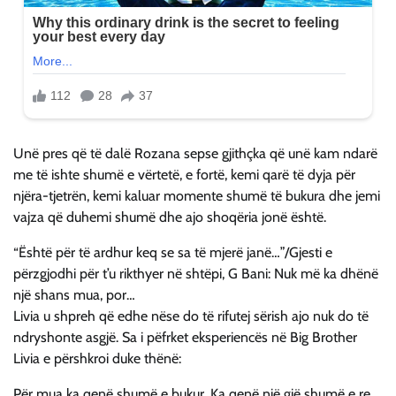
Unë pres që të dalë Rozana sepse gjithçka që unë kam ndarë
me të ishte shumë e vërtetë, e fortë, kemi qarë të dyja për
njëra-tjetrën, kemi kaluar momente shumë të bukura dhe jemi
vajza që duhemi shumë dhe ajo shoqëria jonë është.
“Është për të ardhur keq se sa të mjerë janë…”/Gjesti e
përzgjodhi për t’u rikthyer në shtëpi, G Bani: Nuk më ka dhënë
një shans mua, por…
Livia u shpreh që edhe nëse do të rifutej sërish ajo nuk do të
ndryshonte asgjë. Sa i pëfrket eksperiencës në Big Brother
Livia e përshkroi duke thënë:
Për mua ka qenë shumë e bukur. Ka qenë një gjë shumë e re,