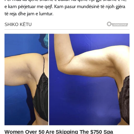
e kam përjetuar me qejf. Kam pasur mundësinë të njoh gjëra
të reja dhe jam e lumtur.