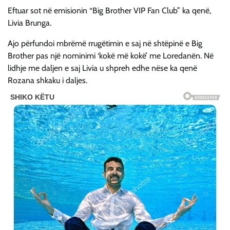
Eftuar sot në emisionin “Big Brother VIP Fan Club” ka qenë,
Livia Brunga.
Ajo përfundoi mbrëmë rrugëtimin e saj në shtëpinë e Big
Brother pas një nominimi ‘kokë më kokë’ me Loredanën. Në
lidhje me daljen e saj Livia u shpreh edhe nëse ka qenë
Rozana shkaku i daljes.