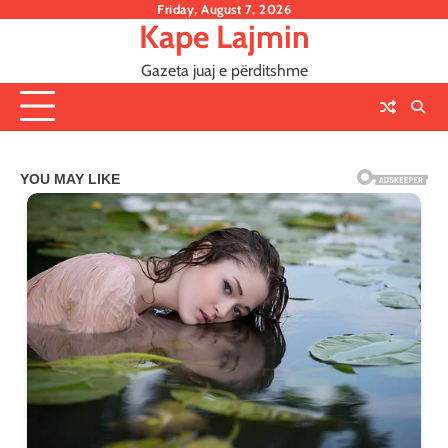
Skip
Friday, August 7, 2026
Kape Lajmin
to
content
Gazeta juaj e përditshme