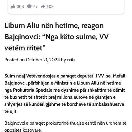
Liburn Aliu nën hetime, reagon
Bajqinovci: “Nga këto sulme, VV
vetëm rritet”
Posted on
October 21, 2024
by
rxitz
Sulm ndaj Vetëvendosjes e paraqet deputeti i VV-së, Mefail
Bajqinovci, përfshirjen e Ministrin e Liburn Aliu në hetime
nga Prokuroria Speciale me dyshime për shkaktim të dëmit
të buxhetit të shtetit prej miliona eurove në çështjen e
shlyerjes së kundërligjshme të borxheve të ambalazhuesve
të ujit.
Bajqinovci e paraqet prokurorinë thuajse është nën urdhëra të
opozitës kosovare.