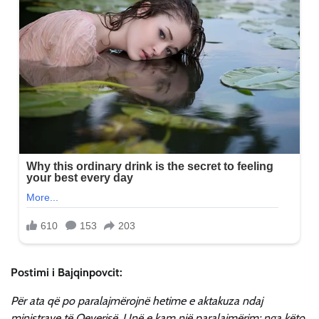
Postimi i Bajqinpovcit:
Për ata që po paralajmërojnë hetime e aktakuza ndaj
ministrave të Qeverisë. Unë e kam një paralajmërim: nga këto