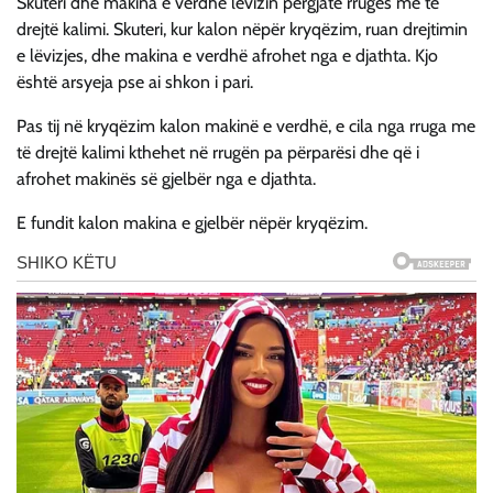
Skuteri dhe makina e verdhë lëvizin përgjatë rrugës me të
drejtë kalimi. Skuteri, kur kalon nëpër kryqëzim, ruan drejtimin
e lëvizjes, dhe makina e verdhë afrohet nga e djathta. Kjo
është arsyeja pse ai shkon i pari.
Pas tij në kryqëzim kalon makinë e verdhë, e cila nga rruga me
të drejtë kalimi kthehet në rrugën pa përparësi dhe që i
afrohet makinës së gjelbër nga e djathta.
E fundit kalon makina e gjelbër nëpër kryqëzim.