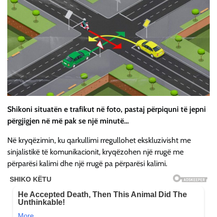
Shikoni situatën e trafikut në foto, pastaj përpiquni të jepni
përgjigjen në më pak se një minutë…
Në kryqëzimin, ku qarkullimi rregullohet ekskluzivisht me
sinjalistikë të komunikacionit, kryqëzohen një rrugë me
përparësi kalimi dhe një rrugë pa përparësi kalimi.