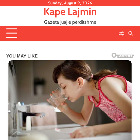
Skip
Sunday, August 9, 2026
Kape Lajmin
to
content
Gazeta juaj e përditshme