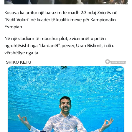
Kosova ka arritur një barazim të madh 2:2 ndaj Zvicrës në
“Fadil Vokrri” në kuadër të kualifikimeve për Kampionatin
Evropian.
Në një stadium të mbushur plot, zviceranët u pritën
ngrohtësisht nga “dardanët”, përveç Uran Bislimit, i cili u
vërshëllye nga ta.