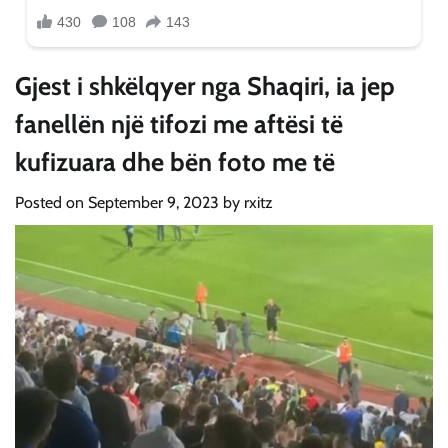
Gjest i shkëlqyer nga Shaqiri, ia jep
fanellën një tifozi me aftësi të
kufizuara dhe bën foto me të
Posted on
September 9, 2023
by
rxitz