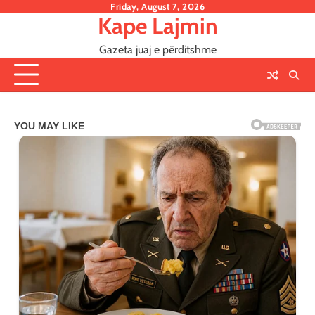
Skip
Friday, August 7, 2026
Kape Lajmin
to
content
Gazeta juaj e përditshme