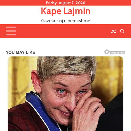
Skip
Friday, August 7, 2026
Kape Lajmin
to
content
Gazeta juaj e përditshme