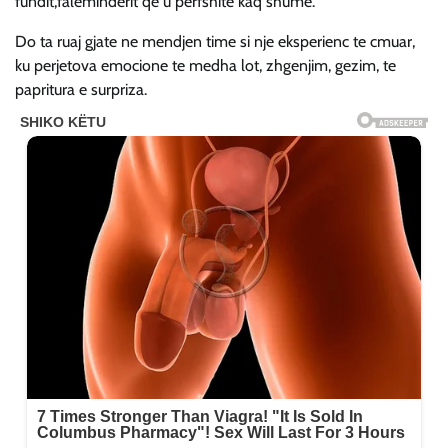
fundit,faleminderit qe u perfshite kaq shume.
Do ta ruaj gjate ne mendjen time si nje eksperienc te cmuar,
ku perjetova emocione te medha lot, zhgenjim, gezim, te
papritura e surpriza.