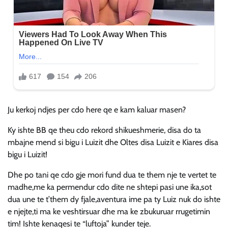
Ju kerkoj ndjes per cdo here qe e kam kaluar masen?
Ky ishte BB qe theu cdo rekord shikueshmerie, disa do ta
mbajne mend si bigu i Luizit dhe Oltes disa Luizit e Kiares disa
bigu i Luizit!
Dhe po tani qe cdo gje mori fund dua te them nje te vertet te
madhe,me ka permendur cdo dite ne shtepi pasi une ika,sot
dua une te t’them dy fjale,aventura ime pa ty Luiz nuk do ishte
e njejte,ti ma ke veshtirsuar dhe ma ke zbukuruar rrugetimin
tim! Ishte kenaqesi te “luftoja” kunder teje.