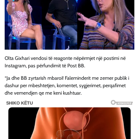
Olta Gixhari vendosi të reagonte nëpërmjet një postimi në
Instagram, pas përfundimit të Post BB.
“Ja dhe BB zyrtarish mbaroi! Faleminderit me zemer publik i
dashur per mbeshtetjen, komentet, sygjerimet, perqafimet
dhe vemendjen qe me keni kushtuar.