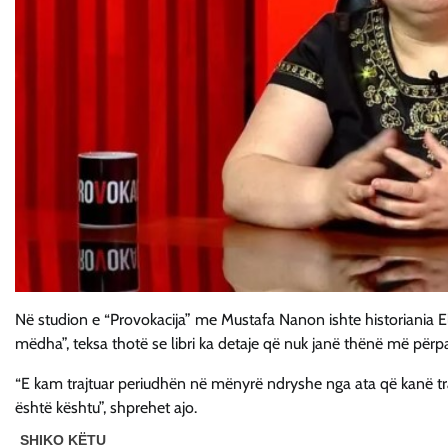
Në studion e “Provokacija” me Mustafa Nanon ishte historiania Elen
mëdha”, teksa thotë se libri ka detaje që nuk janë thënë më përp
“E kam trajtuar periudhën në mënyrë ndryshe nga ata që kanë trajt
është kështu”, shprehet ajo.