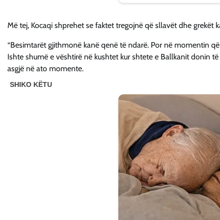
Më tej, Kocaqi shprehet se faktet tregojnë që sllavët dhe grekët 
“Besimtarët gjithmonë kanë qenë të ndarë. Por në momentin që kët
Ishte shumë e vështirë në kushtet kur shtete e Ballkanit donin të
asgjë në ato momente.