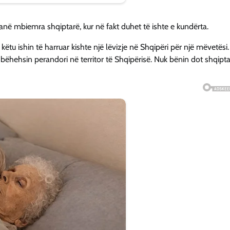
kanë mbiemra shqiptarë, kur në fakt duhet të ishte e kundërta.
u ishin të harruar kishte një lëvizje në Shqipëri për një mëvetësi.
 bëhehsin perandori në territor të Shqipërisë. Nuk bënin dot shqipta