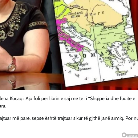
a Kocaqi. Ajo foli për librin e saj më të ri “Shqipëria dhe fuqitë e
ara.
uar më parë, sepse është trajtuar sikur të gjithë janë armiq. Por n