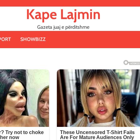
Kape Lajmin
Gazeta juaj e përditshme
PORT
SHOWBIZZ