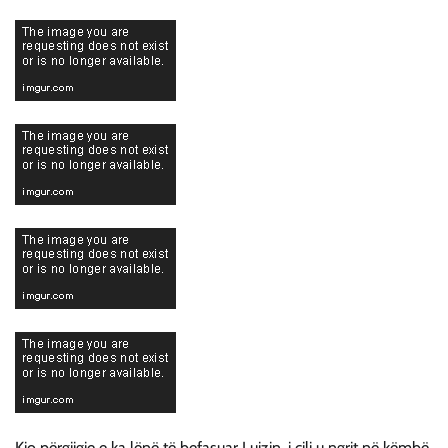
Kjo përgjigje e ka lënë të befasuar Luizin, i cili u ngrit në këmbë