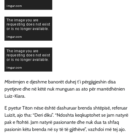
Mbrëmjen e djeshme banorët duhej t’i përgjigjeshin disa
pyetjeve dhe në këtë nuk munguan as ato për marrëdhënien
Luiz-Kiara.
E pyetur Titon nëse është dashuruar brenda shtëpisë, referuar
Luizit, ajo tha: “Deri diku”. “Ndoshta keqkuptohet se jam natyrë
pak e ftohtë. Jam natyrë pasionante dhe nuk dua ta shfaq
pasionin këtu brenda në sy të të gjithëve”, vazhdoi më tej ajo.