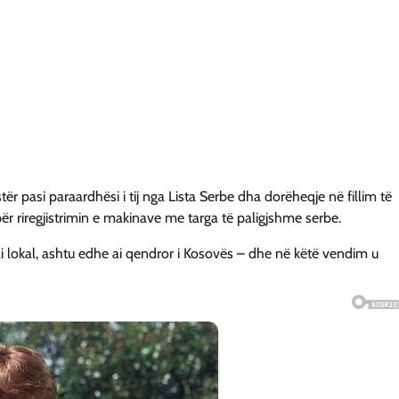
r pasi paraardhësi i tij nga Lista Serbe dha dorëheqje në fillim të
r riregjistrimin e makinave me targa të paligjshme serbe.
eli lokal, ashtu edhe ai qendror i Kosovës – dhe në këtë vendim u