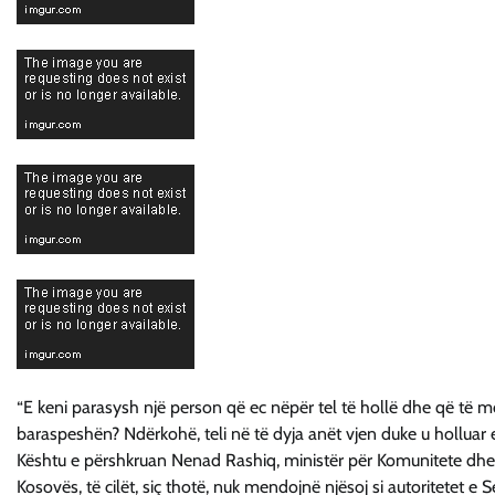
“E keni parasysh një person që ec nëpër tel të hollë dhe që të m
baraspeshën? Ndërkohë, teli në të dyja anët vjen duke u hollua
Kështu e përshkruan Nenad Rashiq, ministër për Komunitete dhe 
Kosovës, të cilët, siç thotë, nuk mendojnë njësoj si autoritetet e 