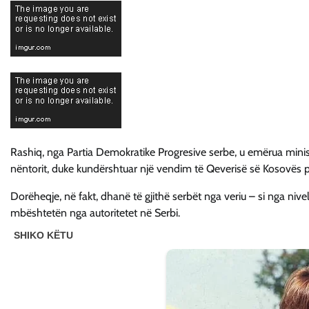
Rashiq, nga Partia Demokratike Progresive serbe, u emërua ministë
nëntorit, duke kundërshtuar një vendim të Qeverisë së Kosovës pë
Dorëheqje, në fakt, dhanë të gjithë serbët nga veriu – si nga niv
mbështetën nga autoritetet në Serbi.