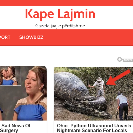
Kape Lajmin
Gazeta juaj e përditshme
PORT
SHOWBIZZ