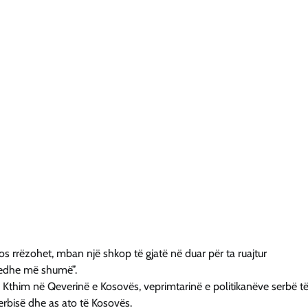
os rrëzohet, mban një shkop të gjatë në duar për ta ruajtur
r edhe më shumë”.
Kthim në Qeverinë e Kosovës, veprimtarinë e politikanëve serbë t
Serbisë dhe as ato të Kosovës.