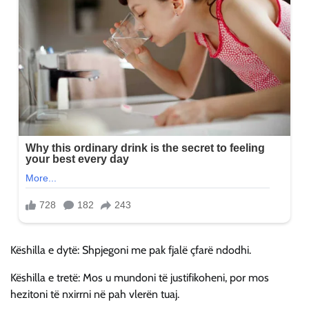
Këshilla e dytë: Shpjegoni me pak fjalë çfarë ndodhi.
Këshilla e tretë: Mos u mundoni të justifikoheni, por mos
hezitoni të nxirrni në pah vlerën tuaj.