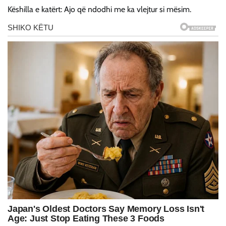
Këshilla e katërt: Ajo që ndodhi me ka vlejtur si mësim.