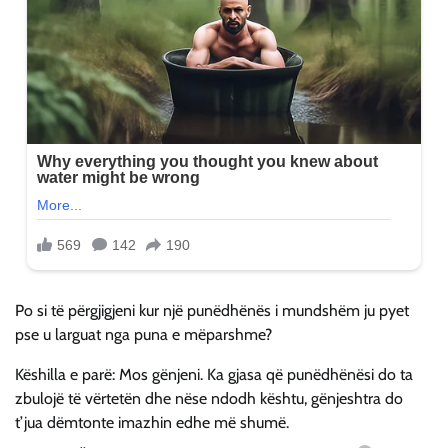
Po si të përgjigjeni kur një punëdhënës i mundshëm ju pyet
pse u larguat nga puna e mëparshme?
Këshilla e parë: Mos gënjeni. Ka gjasa që punëdhënësi do ta
zbulojë të vërtetën dhe nëse ndodh kështu, gënjeshtra do
t’jua dëmtonte imazhin edhe më shumë.