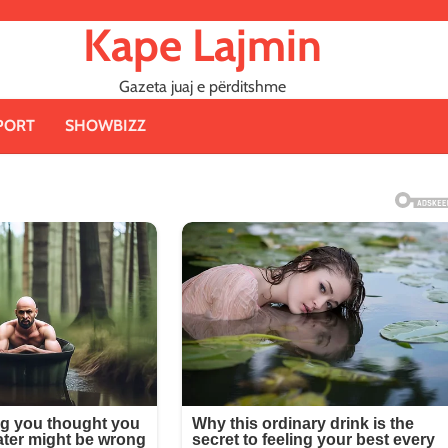
Kape Lajmin
Gazeta juaj e përditshme
PORT
SHOWBIZZ