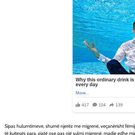
Sipas hulumtimeve, shumë njerëz me migrenë, veçanërisht fëmijët
të kujtesës para, gjatë ose pas një sulmi migrenë, madje edhe mi