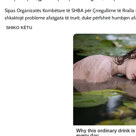
Sipas Organizatës Kombëtare të SHBA për Çrregullime të Rralla 
shkaktojë probleme afatgjata të trurit, duke përfshirë humbjen afa