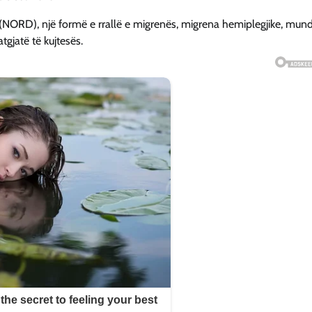
(NORD), një formë e rrallë e migrenës, migrena hemiplegjike, mund
tgjatë të kujtesës.