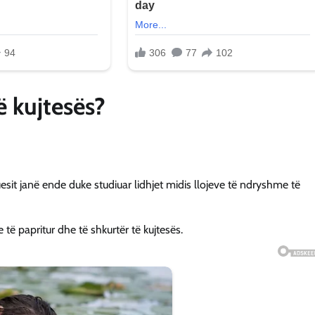
 kujtesës?
esit janë ende duke studiuar lidhjet midis llojeve të ndryshme të
ë papritur dhe të shkurtër të kujtesës.