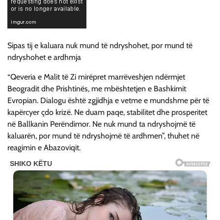
Sipas tij e kaluara nuk mund të ndryshohet, por mund të
ndryshohet e ardhmja
“Qeveria e Malit të Zi mirëpret marrëveshjen ndërmjet
Beogradit dhe Prishtinës, me mbështetjen e Bashkimit
Evropian. Dialogu është zgjidhja e vetme e mundshme për të
kapërcyer çdo krizë. Ne duam paqe, stabilitet dhe prosperitet
në Ballkanin Perëndimor. Ne nuk mund ta ndryshojmë të
kaluarën, por mund të ndryshojmë të ardhmen”, thuhet në
reagimin e Abazoviqit.