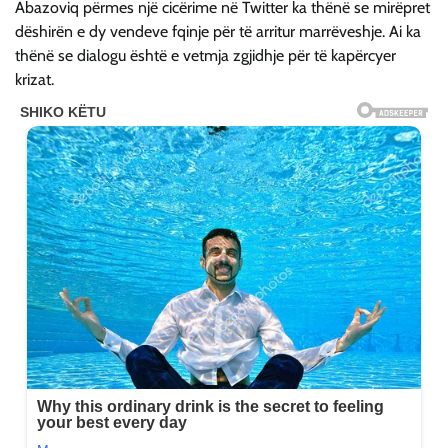
Abazoviq përmes një cicërime në Twitter ka thënë se mirëpret
dëshirën e dy vendeve fqinje për të arritur marrëveshje. Ai ka
thënë se dialogu është e vetmja zgjidhje për të kapërcyer
krizat.