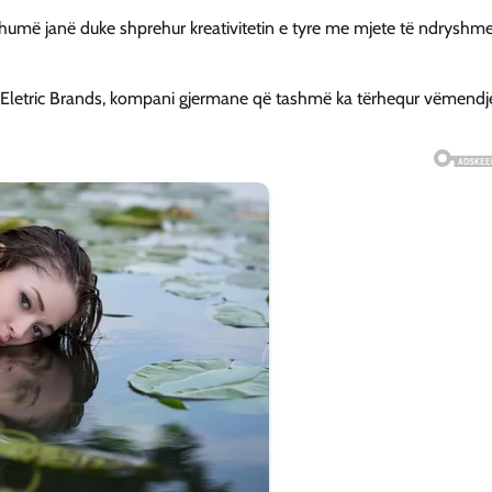
umë janë duke shprehur kreativitetin e tyre me mjete të ndryshm
us i Eletric Brands, kompani gjermane që tashmë ka tërhequr vëmend