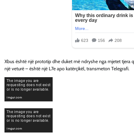
Xbus është një prototip dhe duket më ndryshe nga mjetet tjera 
një veturë – është një L7e apo katërçikël, transmeton Telegrafi.