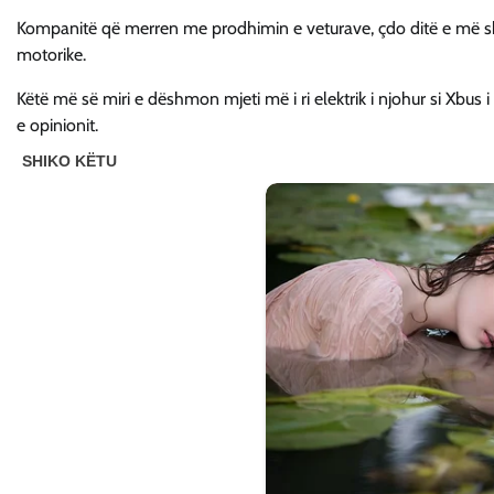
Kompanitë që merren me prodhimin e veturave, çdo ditë e më sh
motorike.
Këtë më së miri e dëshmon mjeti më i ri elektrik i njohur si Xb
e opinionit.