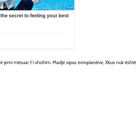
që jemi mësuar t’i shohim. Madje sipas evropianëve, Xbus nuk është