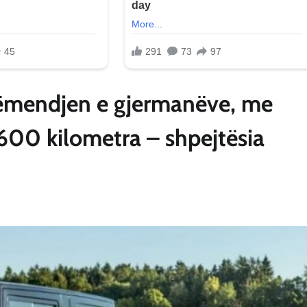
 vëmendjen e gjermanëve, me
00 kilometra – shpejtësia