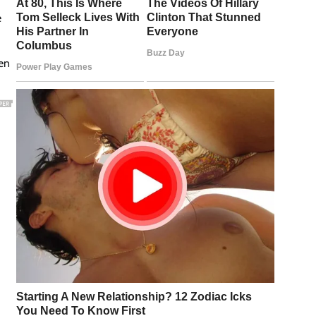
e
jen