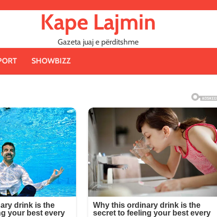
Kape Lajmin
Gazeta juaj e përditshme
PORT
SHOWBIZZ