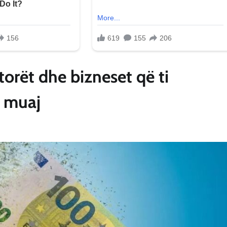
orët dhe bizneset që ti
6 muaj