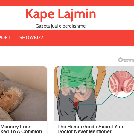
Kape Lajmin
Gazeta juaj e përditshme
PORT
SHOWBIZZ