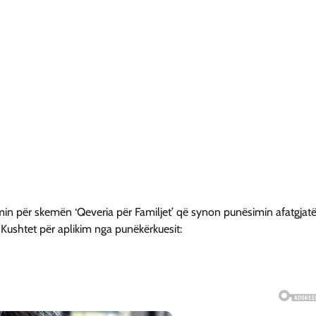
min për skemën ‘Qeveria për Familjet’ që synon punësimin afatgjatë
 Kushtet për aplikim nga punëkërkuesit: