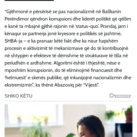
“Gjithmonë e përsërisë se pas nacionalizmit në Ballkanin
Perëndimor qëndron korrupsioni dhe liderët politikë që qëllim
e kanë ta mbajnë gjithë rajonin në ‘status-quo’. Prandaj, jam i
kënaqur se partnerja jonë kryesore e politikës së jashtme,
SHBA-ja – e ka pranuar këtë fakt dhe ka nisur fuqishëm
procesin e aktivizimit të mekanizmave që do të kontribuojnë
në shtypjen e efekteve të dëmshme të strukturave të tilla në
periudhën e ardhshme. Algoritmi është i thjeshtë, nëse e
mposhtim korrupsionin, do të eliminojmë financuesit dhe
‘helmuesit’ e skenës publike, që inkurajojnë nacionalizmin dhe
ekstremizmin”, ka thënë Abazoviq për “Vijesti”.