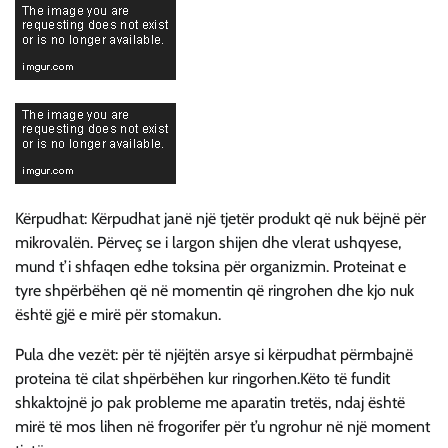
Kërpudhat: Kërpudhat janë një tjetër produkt që nuk bëjnë për
mikrovalën. Përveç se i largon shijen dhe vlerat ushqyese,
mund t’i shfaqen edhe toksina për organizmin. Proteinat e
tyre shpërbëhen që në momentin që ringrohen dhe kjo nuk
është gjë e mirë për stomakun.
Pula dhe vezët: për të njëjtën arsye si kërpudhat përmbajnë
proteina të cilat shpërbëhen kur ringorhen.Këto të fundit
shkaktojnë jo pak probleme me aparatin tretës, ndaj është
mirë të mos lihen në frogorifer për t’u ngrohur në një moment