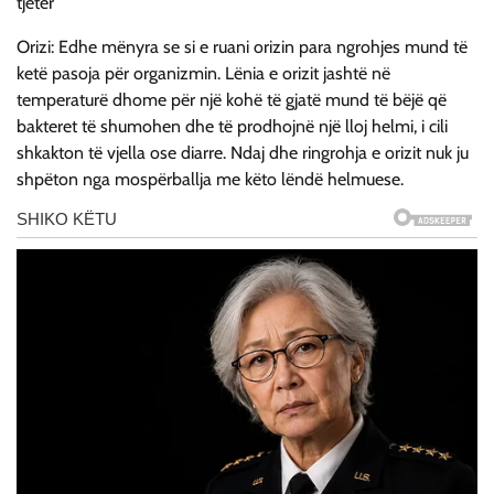
tjetër
Orizi: Edhe mënyra se si e ruani orizin para ngrohjes mund të
ketë pasoja për organizmin. Lënia e orizit jashtë në
temperaturë dhome për një kohë të gjatë mund të bëjë që
bakteret të shumohen dhe të prodhojnë një lloj helmi, i cili
shkakton të vjella ose diarre. Ndaj dhe ringrohja e orizit nuk ju
shpëton nga mospërballja me këto lëndë helmuese.