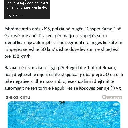
Mbrëmë rreth orës 21:15, policia në rrugën “Gasper Karaqi” në
Gjakovë, me anë të laserit për matjen e shpejtësisë ka
identifikuar një automjet i cili në segmentin e rrugës ku kufizimi
i shpejtësisë është 50 km/h, ishte duke lëvizur me shpejtësi
prej 158 km/h.
Bazuar në dispozitat e Ligjit për Rregullat e Trafikut Rrugor,
ndaj drejtuesit të mjetit është shqiptuar gjoba prej 500 euro, 5
pikë negative si dhe masa mbrojtëse-ndalimi i drejtimit të
automjetit në territorin e Republikës së Kosovës për një (1) vit.