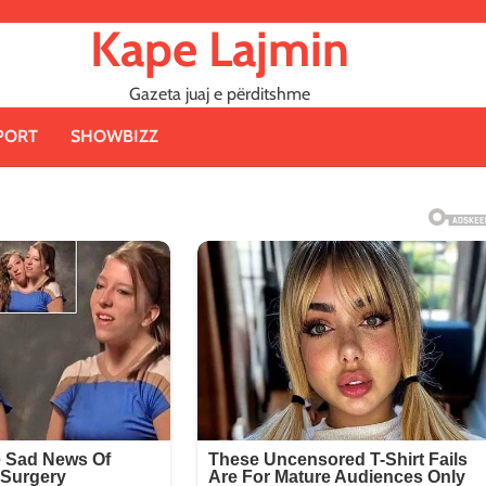
Kape Lajmin
Gazeta juaj e përditshme
PORT
SHOWBIZZ