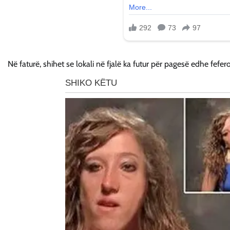
Në faturë, shihet se lokali në fjalë ka futur për pagesë edhe fefe