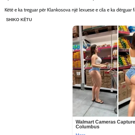
Këtë e ka treguar për Klankosova një lexuese e cila e ka dërguar f