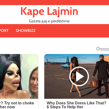
Kape Lajmin
Gazeta juaj e përditshme
PORT
SHOWBIZZ