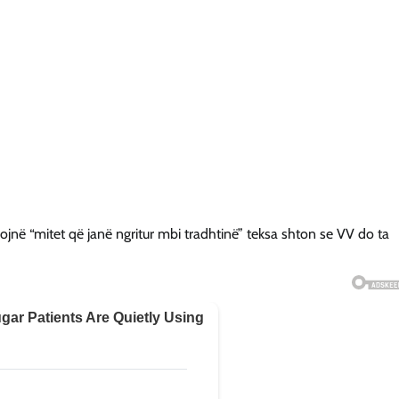
rojnë “mitet që janë ngritur mbi tradhtinë” teksa shton se VV do ta