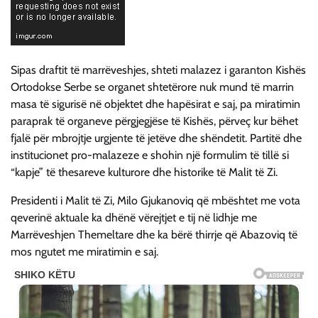
Sipas draftit të marrëveshjes, shteti malazez i garanton Kishës
Ortodokse Serbe se organet shtetërore nuk mund të marrin
masa të sigurisë në objektet dhe hapësirat e saj, pa miratimin
paraprak të organeve përgjegjëse të Kishës, përveç kur bëhet
fjalë për mbrojtje urgjente të jetëve dhe shëndetit. Partitë dhe
institucionet pro-malazeze e shohin një formulim të tillë si
“kapje” të thesareve kulturore dhe historike të Malit të Zi.
Presidenti i Malit të Zi, Milo Gjukanoviq që mbështet me vota
qeverinë aktuale ka dhënë vërejtjet e tij në lidhje me
Marrëveshjen Themeltare dhe ka bërë thirrje që Abazoviq të
mos ngutet me miratimin e saj.