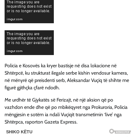
Policia e Kosovës ka kryer bastisje në disa lokacione në
Shtërpcë, ku strukturat ilegale serbe kishin vendosur kamera,
në mënyrë që preisdenti serb, Aleksandar Vuçiq të shihte me
figurë gjithçka çfarë ndodh.
Me urdhër të Gjykatës së Ferizajt, në një aksion që po
vazhdon ende dhe që po mbikëqyret nga Prokuroria, Policia
mëngjesin e sotëm ia ndali Vuçiqit transmetimin ‘live’ nga
Shtërpca, raporton Gazeta Express.