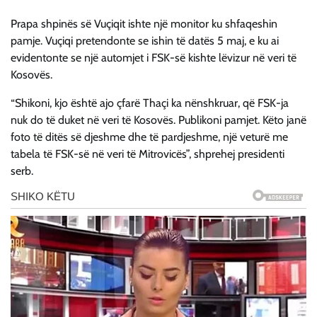
Prapa shpinës së Vuçiqit ishte një monitor ku shfaqeshin
pamje. Vuçiqi pretendonte se ishin të datës 5 maj, e ku ai
evidentonte se një automjet i FSK-së kishte lëvizur në veri të
Kosovës.
“Shikoni, kjo është ajo çfarë Thaçi ka nënshkruar, që FSK-ja
nuk do të duket në veri të Kosovës. Publikoni pamjet. Këto janë
foto të ditës së djeshme dhe të pardjeshme, një veturë me
tabela të FSK-së në veri të Mitrovicës”, shprehej presidenti
serb.