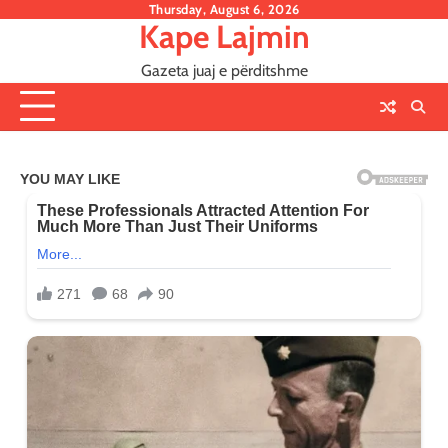
Skip
Thursday, August 6, 2026
Kape Lajmin
to
content
Gazeta juaj e përditshme