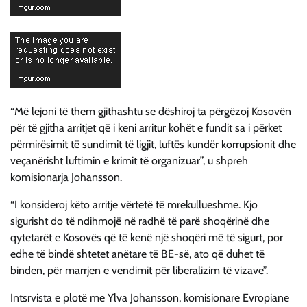
“Më lejoni të them gjithashtu se dëshiroj ta përgëzoj Kosovën
për të gjitha arritjet që i keni arritur kohët e fundit sa i përket
përmirësimit të sundimit të ligjit, luftës kundër korrupsionit dhe
veçanërisht luftimin e krimit të organizuar”, u shpreh
komisionarja Johansson.
“I konsideroj këto arritje vërtetë të mrekullueshme. Kjo
sigurisht do të ndihmojë në radhë të parë shoqërinë dhe
qytetarët e Kosovës që të kenë një shoqëri më të sigurt, por
edhe të bindë shtetet anëtare të BE-së, ato që duhet të
binden, për marrjen e vendimit për liberalizim të vizave”.
Intsrvista e plotë me Ylva Johansson, komisionare Evropiane