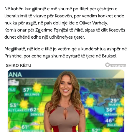
Në kohën kur gjithnjë e më shumë po flitet për çështjen e
liberalizimit të vizave për Kosovën, por vendim konkret ende
nuk ka për asgjë, në pah doli një ide e Oliver Varhely,
Komisionar për Zgjerime Fqinjësi të Mirë, sipas të cilit Kosovës
duhet dhënë edhe një udhërrëfyes tjetër.
Megjithatë, një ide e tillë jo vetëm që u kundërshtua ashpër në
Prishtinë, por edhe nga shumë zyrtarë të tjerë në Bruksel.