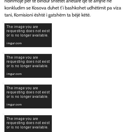
ndihmojë për të bindur shtetet anëtare që të arrijnë në
konkludim se Kosova duhet t’i bashkohet udhëtimit pa viza
tani, Komisioni është i gatshëm ta bëjë këtë.