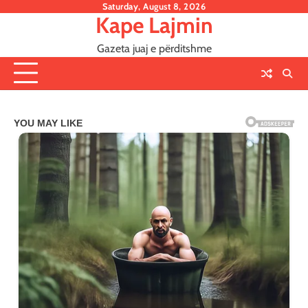
Skip
Saturday, August 8, 2026
Kape Lajmin
to
content
Gazeta juaj e përditshme