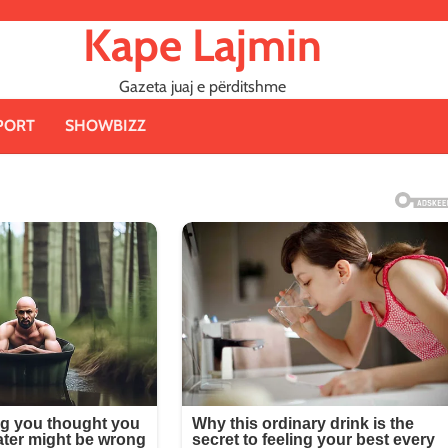
Kape Lajmin
Gazeta juaj e përditshme
PORT
SHOWBIZZ