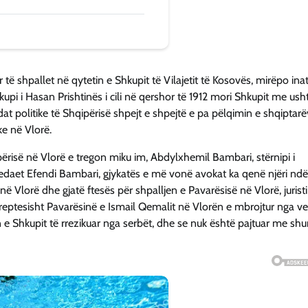
të shpallet në qytetin e Shkupit të Vilajetit të Kosovës, mirëpo ina
pi i Hasan Prishtinës i cili në qershor të 1912 mori Shkupit me usht
at politike të Shqipërisë shpejt e shpejtë e pa pëlqimin e shqiptar
ke në Vlorë.
përisë në Vlorë e tregon miku im, Abdylxhemil Bambari, stërnipi i
Bedaet Efendi Bambari, gjykatës e më vonë avokat ka qenë njëri ndë
në Vlorë dhe gjatë ftesës për shpalljen e Pavarësisë në Vlorë, juristi
eptesisht Pavarësinë e Ismail Qemalit në Vlorën e mbrojtur nga ve
n e Shkupit të rrezikuar nga serbët, dhe se nuk është pajtuar me sh