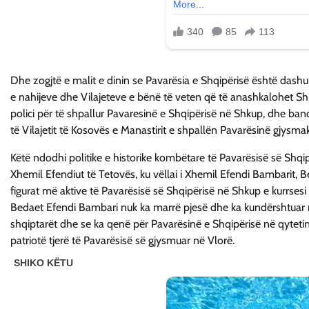
Dhe zogjtë e malit e dinin se Pavarësia e Shqipërisë është dashur 
e nahijeve dhe Vilajeteve e bënë të veten që të anashkalohet Shku
polici për të shpallur Pavaresinë e Shqipërisë në Shkup, dhe band
të Vilajetit të Kosovës e Manastirit e shpallën Pavarësinë gjysma
Këtë ndodhi politike e historike kombëtare të Pavarësisë së Shqi
Xhemil Efendiut të Tetovës, ku vëllai i Xhemil Efendi Bambarit, 
figurat më aktive të Pavarësisë së Shqipërisë në Shkup e kurrsesi 
Bedaet Efendi Bambari nuk ka marrë pjesë dhe ka kundërshtuar r
shqiptarët dhe se ka qenë për Pavarësinë e Shqipërisë në qyteti
patriotë tjerë të Pavarësisë së gjysmuar në Vlorë.