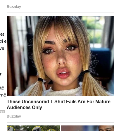
tet
ri e
ëve
r
të
umë