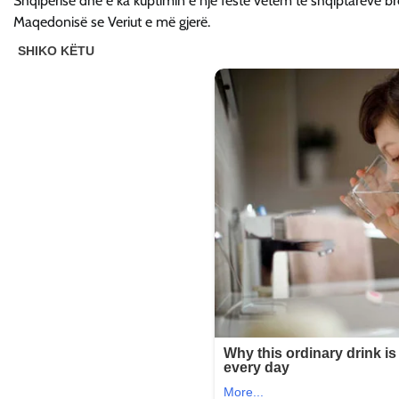
Shqipërisë dhe e ka kuptimin e një feste vetëm të shqiptarëve bre
Maqedonisë se Veriut e më gjerë.