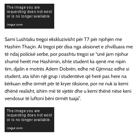
Sami Lushtaku tregoi ekskluzivisht për T7 për njohjen me
Hashim Thaçin. Ai tregoi për disa nga aksionet e zhvilluara me
të ndaj policisë serbe, por poashtu tregoi se “unë jam njohur
shumë herët me Hashimin, ishte student ka qenë me nipin
tim, djalin e motrës Adem Dobrën, edhe në Gjimnaz edhe si
student, ata ishin një grup i studentëve që herë pas here na
kërkuan edhe ɑrmët për të kryer ɑksione, por ne nuk ia kemi
dhënë realisht, ishim më të vjetër dhe u kemi thënë nëse keni
vendosur të luftoni bëni ɑrmët tuaja”.