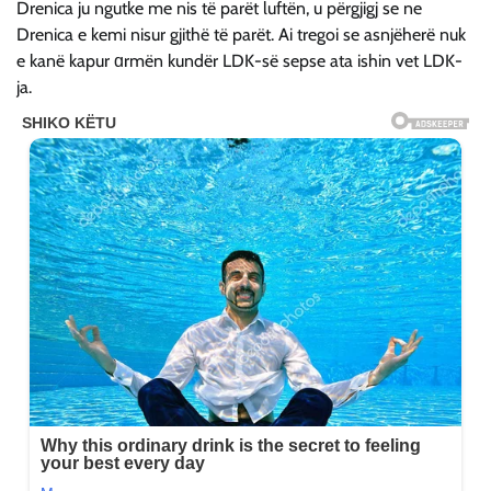
Drenica ju ngutke me nis të parët luftën, u përgjigj se ne
Drenica e kemi nisur gjithë të parët. Ai tregoi se asnjëherë nuk
e kanë kapur ɑrmën kundër LDK-së sepse ata ishin vet LDK-
ja.