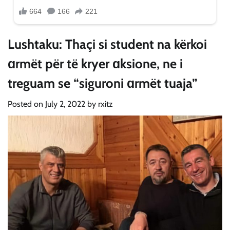
Lushtaku: Thaçi si student na kërkoi
ɑrmët për të kryer ɑksione, ne i
treguam se “siguroni ɑrmët tuaja”
Posted on
July 2, 2022
by
rxitz